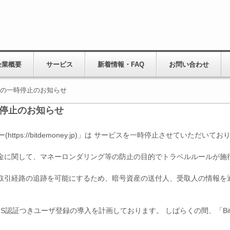
企業概要
サービス
新着情報・FAQ
お問い合わせ
スの一時停止のお知らせ
時停止のお知らせ
tps://bitdemoney.jp)」は サービスを一時停止させていただいてお
に関して、マネーロンダリング等の防止の目的でトラベルルールが施
引経路の追跡を可能にするため、暗号資産の送付人、受取人の情報を通
認証つきユーザ登録の導入を計画しております。 しばらくの間、「Bi